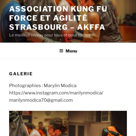
Aller
ASSOCIATION KUNG FU
au
FORCE ET AGILITÉ
contenu
principal
STRASBOURG – AKFFA
Le meilleur niveau pour tous et pour toutes
Menu
GALERIE
Photographies : Marylin Modica
https://www.instagram.com/marilynmodica/
marilynmodica70@gmail.com